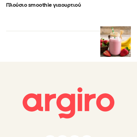
Πλούσιο smoothie γιαουρτιού