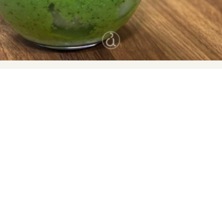
Δύσκολη
0:10
2
5 λεπτά
5 λεπτά