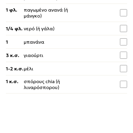
1 φλ.
παγωμένο ανανά (ή
μάνγκο)
1/4 φλ.
νερό (ή γάλα)
1
μπανάνα
3 κ.σ.
γιαούρτι
1-2 κ.σ.
μέλι
1 κ.σ.
σπόρους chia (ή
λιναρόσπορου)