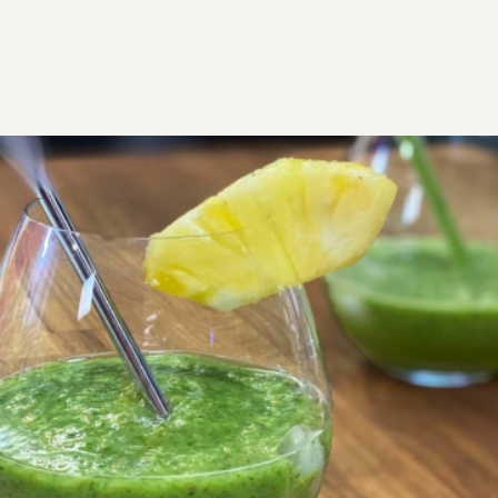
ΣΥΝΤΑΓΕΣ
ΡΟΦΗΜΑΤΑ - ΠΟΤΑ
ΧΥΜΟΙ & SMOOTHIES
Smoothie με σπανάκι
Φαγόπυρο σαλάτα υγιεινή της Αργυρώς! Θρεπτικό
και υγιεινό πράσινο smoothie με σπανάκι, ένα sports
drink ιδανικό για όσους αθλούνται! Ξεκίνα σωστά την
ημέρα σου και δώσε το καλύτερο καύσιμο στον
οργανισμό σου, με ένα εύκολο και υγιεινό σμούθι με
λαχανικά και φρούτα!
SGF