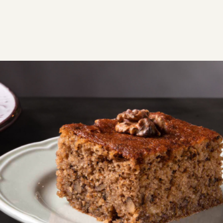
ΣΥΝΤΑΓΕΣ
ΓΛΥΚΑ
ΓΛΥΚΑ ΤΑΨΙΟΥ
Καρυδόπιτα
Εύκολη συνταγή για να φτιάξεις την πιο αφράτη και
σιροπιαστή καρυδόπιτα στο σπίτι.
Εύκολη
0:55
14 μερίδες
15 λεπτά
40 λεπτά