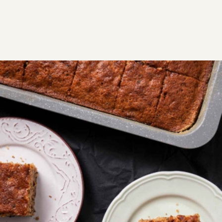
ΣΥΝΤΑΓΕΣ
ΓΛΥΚΑ
ΓΛΥΚΑ ΤΑΨΙΟΥ
Καρυδόπιτα χωρίς σιρόπι
Ελαφριά καρυδόπιτα χωρίς σιρόπι, χωρίς γλουτένη.
Μια εναλλακτική και εύκολη συνταγή για αυτό το
αγαπημένο γλυκό. Αυτή η καλοκαιρινή εκδοχή είναι
ιδανική για να σερβίρετε με παγωτό βανίλια και να
πάθετε πλάκα!
GF