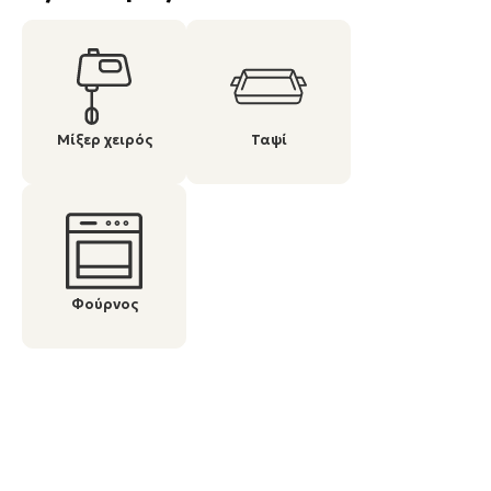
Μίξερ χειρός
Ταψί
Φούρνος