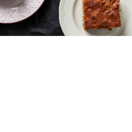
2
0:55
8
10 λεπτά
45 λεπτά