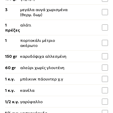
3
μεγάλα αυγά χωρισμένα
(θερμ. δωμ)
1
αλάτι
πρέζες
1
πορτοκάλι μέτριο
ακέρωτο
150 gr
καρυδόψιχα αλλεσμένη
60 gr
αλεύρι χωρίς γλουτένη
1 κ.γ.
μπέικινκ πάουντερ χ.γ
1 κ.γ.
κανέλα
1/2 κ.γ.
γαρύφαλλο