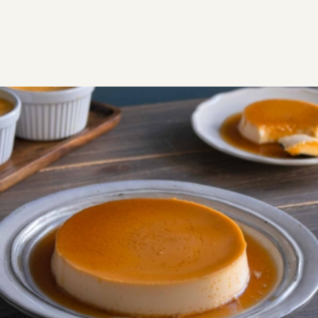
ΣΥΝΤΑΓΕΣ
ΓΛΥΚΑ
ΜΟΥΣ / ΚΡΕΜΕΣ
Κρέμα καραμελέ
Η καλύτερη συνταγή για κρέμα καραμελέ,
τρεμουλιαστή και υπέροχη! Δώστε προσοχή στο
σιρόπι καραμέλας και αφήστε την να παγώσει καλά
πριν την σερβίρετε.
Μεσαία
6:20