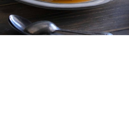
8 μερίδες
20 λεπτά
1 ώρα