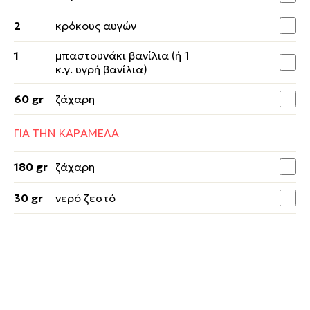
2
κρόκους αυγών
1
μπαστουνάκι βανίλια (ή 1
κ.γ. υγρή βανίλια)
60 gr
ζάχαρη
ΓΙΑ ΤΗΝ ΚΑΡΑΜΕΛΑ
180 gr
ζάχαρη
30 gr
νερό ζεστό