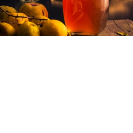
2 - μπουκάλια
5 λεπτά
5 λεπτά