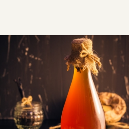
ΣΥΝΤΑΓΕΣ
ΡΟΦΗΜΑΤΑ - ΠΟΤΑ
Λικέρ κυδώνι
Εύκολο και γρήγορο λικέρ κυδώνι με αρμπαρόριζα, με
προετοιμασία 5 λεπτών. Από τα πιο ωραία
αρωματικά φρούτα του χειμώνα που αξιοποιούμε
ακόμα και τη φλούδα και τα κουκούτσια τους.
Εύκολη
0:10