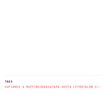
TAGS
CUPCAKES & MUFFINS
ΣΟΚΟΛΑΤΑ
30 ΛΕΠΤΑ ΓΕΥΜΑΤΑ
LOW BUDGET