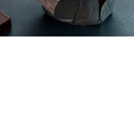
12
10 λεπτά
25 λεπτά