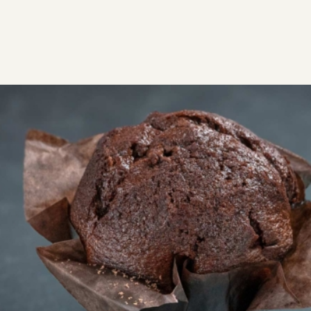
ΣΥΝΤΑΓΕΣ
ΓΛΥΚΑ
CUPCAKES & MUFFINS
Μάφινς σοκολάτα
Συνταγή για muffins σοκολάτας. Το μάφινς
σοκολάτας είναι το πιο λαχταριστό γλυκό σνακ για
να δώσετε στα παιδιά στο σχολείο!
Εύκολη
0:35