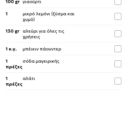
100 gr
γιαούρτι
1
μικρό λεμόνι (ξύσμα και
χυμό)
130 gr
αλεύρι για όλες τις
χρήσεις
1 κ.γ.
μπέικιν πάουντερ
1
σόδα μαγειρικής
πρέζες
1
αλάτι
πρέζες