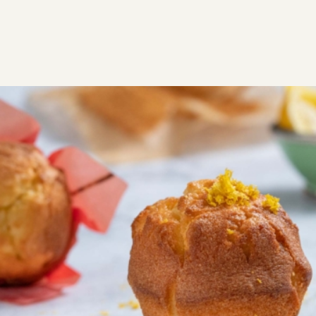
ΣΥΝΤΑΓΕΣ
ΓΛΥΚΑ
CUPCAKES & MUFFINS
Muffins με λεμόνι
Σπιτικά αρωματικά muffins λεμονιού. εύκολα, Εύκολη
συνταγή με απλά υλικά που όλοι έχουμε στο σπίτι.
Εύκολη
0:30
6
5 λεπτά
25 λεπτά