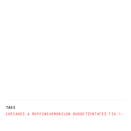
TAGS
CUPCAKES & MUFFINS
ΛΕΜΟΝΙ
LOW BUDGET
ΣΥΝΤΑΓΕΣ ΓΙΑ ΠΑΙΔΙ