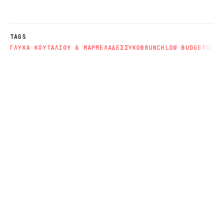
TAGS
ΓΛΥΚΑ ΚΟΥΤΑΛΙΟΥ & ΜΑΡΜΕΛΑΔΕΣ
ΣΥΚΟ
BRUNCH
LOW BUDGET
ΠΡΩΙ