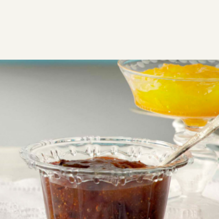
ΣΥΝΤΑΓΕΣ
ΓΛΥΚΑ
ΓΛΥΚΑ ΚΟΥΤΑΛΙΟΥ & ΜΑΡΜΕΛΑΔΕΣ
Μαρμελάδα σύκο
Μαρμελάδα σύκο χωρίς συντηρητικά, γεμάτη φυτικές
ίνες, θρεπτική και με άρωμα καλοκαιριού.
Εύκολη
0:50
3 βάζα (400ml)
10 λεπτά
40 λεπτά