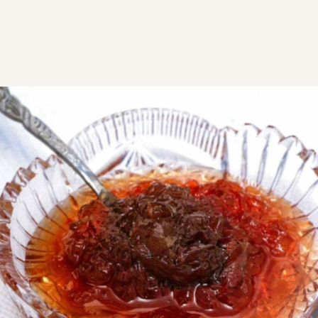
ΣΥΝΤΑΓΕΣ
ΓΛΥΚΑ
ΓΛΥΚΑ ΚΟΥΤΑΛΙΟΥ & ΜΑΡΜΕΛΑΔΕΣ
Τριαντάφυλλο γλυκό του
κουταλιού
Για το γλυκό τριαντάφυλλο, χρησιμοποιούμε
ροδοπέταλα από μαγιάτικα εκατόφυλλα (μεγάλα
τριαντάφυλλα, με περισσότερα πέταλα από τα
συνηθισμένα), τα οποία είναι πολύ αρωματικά.
VG