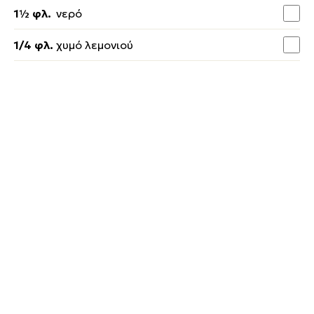
1½ φλ.
νερό
1/4 φλ.
χυμό λεμονιού