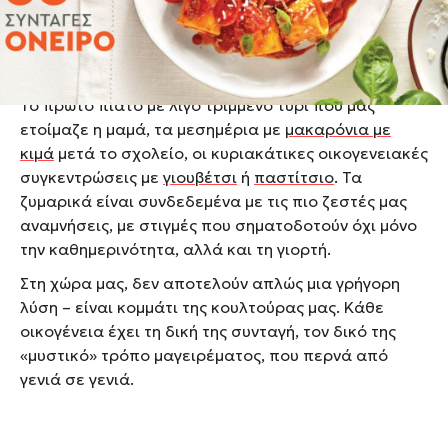
Αν υπάρχει ένα φαγητό που όλοι έχουμε
αγαπήσει και συνεχίζουμε να απολαμβάνουμε
από τα πρώτα χρόνια της ζωής μας μέχρι και
σήμερα, αυτό είναι τα μακαρόνια.
Το πρώτο πιάτο με λίγο τριμμένο τυρί που μας
ετοίμαζε η μαμά, τα μεσημέρια με
μακαρόνια με
κιμά
μετά το σχολείο, οι κυριακάτικες οικογενειακές
συγκεντρώσεις με
γιουβέτσι
ή
παστίτσιο
. Τα
ζυμαρικά είναι συνδεδεμένα με τις πιο ζεστές μας
αναμνήσεις, με στιγμές που σηματοδοτούν όχι μόνο
την καθημερινότητα, αλλά και τη γιορτή.
Στη χώρα μας, δεν αποτελούν απλώς μια γρήγορη
λύση – είναι κομμάτι της κουλτούρας μας. Κάθε
οικογένεια έχει τη δική της συνταγή, τον δικό της
«μυστικό» τρόπο μαγειρέματος, που περνά από
γενιά σε γενιά.