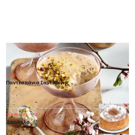
ΜΟΥΣ / ΚΡΕΜΕΣ
Κρέμα μαστίχας με φιστίκι Αιγίνης
ΓΛΥΚΑ
Παντεσπάνια Σαντορίνης
ΡΟΦΗΜΑΤΑ - ΠΟΤΑ
Δασόαλο