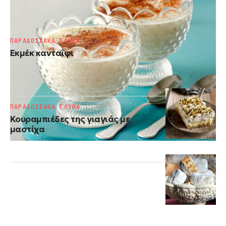
Ρυζόγαλο
ΠΑΡΑΔΟΣΙΑΚΑ ΓΛΥΚΑ
Εκμέκ κανταΐφι
ΠΑΡΑΔΟΣΙΑΚΑ ΓΛΥΚΑ
Κουραµπιέδες της γιαγιάς µε
µαστίχα