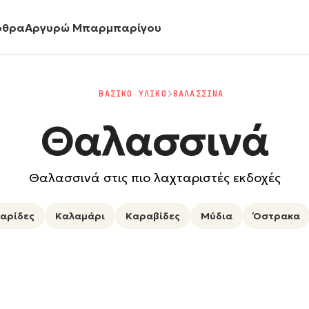
ρθρα
Αργυρώ Μπαρμπαρίγου
ΒΑΣΙΚΟ ΥΛΙΚΟ
ΘΑΛΑΣΣΙΝΑ
Θαλασσινά
Θαλασσινά στις πιο λαχταριστές εκδοχές
Γαρίδες
Καλαμάρι
Καραβίδες
Μύδια
Όστρακα