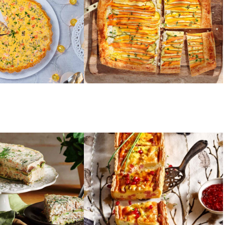
μιση
σφολιάτας με κολοκύθι και
καρότο
ΑΛΛΑΝΤΙΚΑ
οκύθι σαν τάρτα
Quiche Lorraine (Κις Λορέν)
λο