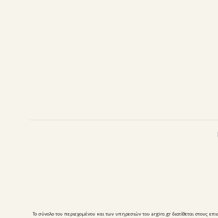
Το σύνολο του περιεχομένου και των υπηρεσιών του argiro.gr διατίθεται στους