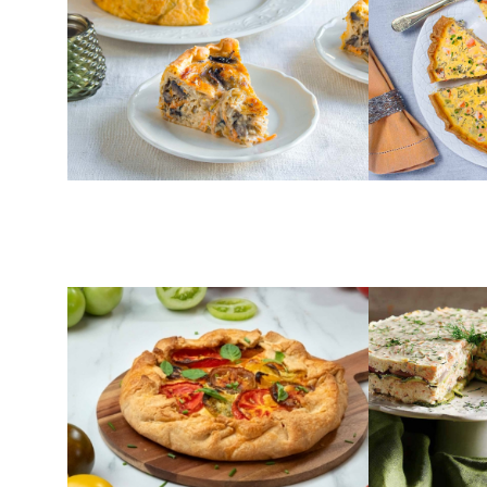
ζύμη κουρού
κρεμώδη γέ
ΑΛΕΥΡΙ
ΚΟΛΟΚΥΘΑΚΙΑ
Εύκολη τάρτα με τυριά και
Τούρτα κολ
ψητή ντομάτα
χωρίς φύλ