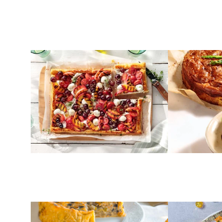
ΣΦΟΛΙΑΤΑ
ΣΠΑΡΑΓΓΙΑ
Τάρτα σφολιάτας με
Τάρτα πατ
ντοματίνια, νεκταρίνι και
σπαράγγια 
τυριά
ΖΥΜΗ ΚΟΥΡΟΥ
ΣΟΛΟΜΟΣ
Αλμυρή τάρτα λαχανικών με
Τάρτα με σ