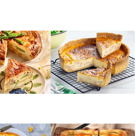
ΤΥΡΙ
άτας με
Κις Λορέν με ζύμη κουρού
και τυριά
ΣΦΟΛΙΑΤΑ
ολομό και
Αρωματική τάρτα