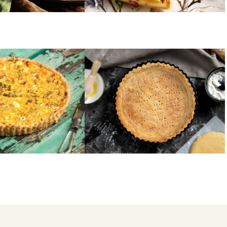
ΒΟΥΤΥΡΟ
ολοκύθι
Τάρτα: Βασική ζύμη για
αλμυρές και γλυκές τάρτες
1
2
3