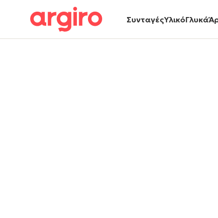
Συνταγές
Υλικό
Γλυκά
Ά