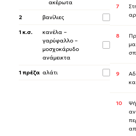
ακέρωτα
Στ
αρ
2
βανίλιες
1 κ.σ.
κανέλα –
Πρ
γαρύφαλλο –
μα
μοσχοκάρυδο
σπ
ανάμεικτα
1 πρέζα
αλάτι
Αδ
κα
Ψή
αν
πε
απ