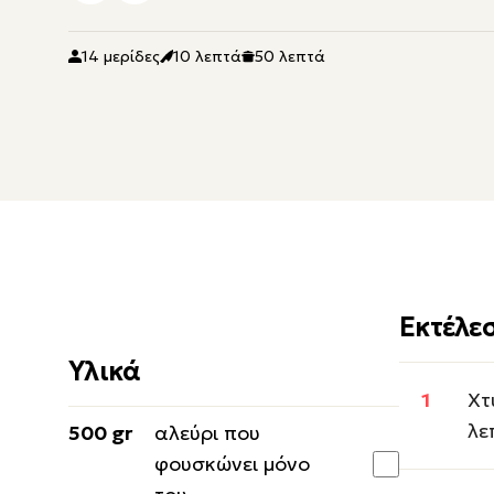
14 μερίδες
10 λεπτά
50 λεπτά
Εκτέλε
Υλικά
Χτ
λε
500 gr
αλεύρι που
φουσκώνει μόνο