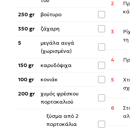
του
Πρ
κά
250 gr
βούτυρο
350 gr
ζάχαρη
Ρί
τη
5
μεγάλα αυγά
(χωρισμένα)
Πρ
150 gr
καρυδόψιχα
100 gr
κονιάκ
Χτ
σχ
200 gr
χυμός φρέσκου
πορτοκαλιού
Στ
ξύσμα από 2
αλ
πορτοκάλια