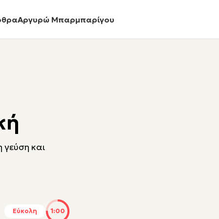
ρθρα
Αργυρώ Μπαρμπαρίγου
κή
 γεύση και
Εύκολη
1:00