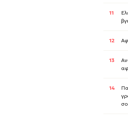
Ελ
βγ
Αφ
Αν
αφ
Πα
γρ
σο