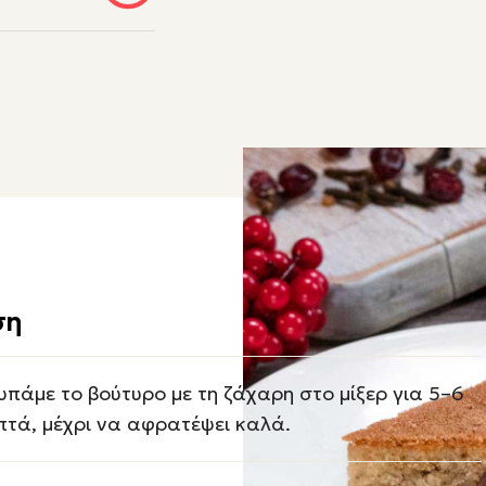
ση
υπάμε το βούτυρο με τη ζάχαρη στο μίξερ για 5–6
πτά, μέχρι να αφρατέψει καλά.