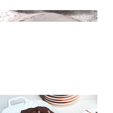
ΓΛΥΚΑ
Βασιλόπιτα καρυδάτη
ΤΟΥΡΤΕΣ & ΚΟΡΜΟΙ
Κορμός Χριστουγέννων με παντεσπάνι
σοκολάτας