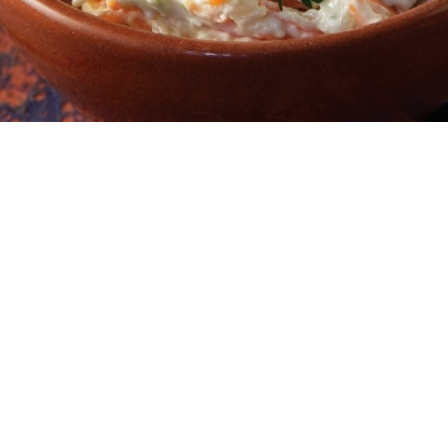
1
0:10
6
10 λεπτά