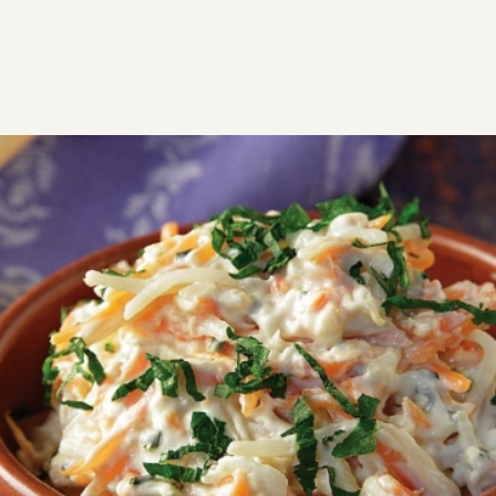
ΣΥΝΤΑΓΕΣ
ΑΛΜΥΡΑ
ΣΑΛΑΤΕΣ
Λαχανοσαλάτα με μαγιονέζα
(Coleslaw)
Σαλάτα λάχανο καρότο με μαγιονέζα από την
Αργυρώ Μαρμπαρίγου! H coleslaw συνοδεύει τέλεια
όλα τα ψητά κρέατα. Μπορείτε ακόμα να τη
χρησιμοποιήσετε σαν επάλειψη σε ψωμάκια
χάμπουργκερ.