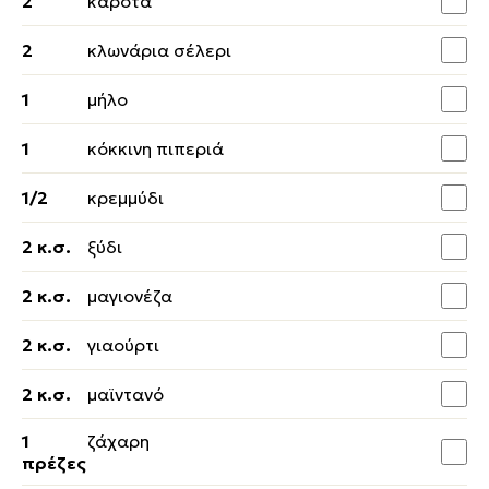
2
καρότα
2
κλωνάρια σέλερι
1
μήλο
1
κόκκινη πιπεριά
1/2
κρεμμύδι
2 κ.σ.
ξύδι
2 κ.σ.
μαγιονέζα
2 κ.σ.
γιαούρτι
2 κ.σ.
μαϊντανό
1
ζάχαρη
πρέζες