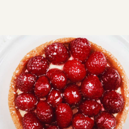
ΣΥΝΤΑΓΕΣ
ΓΛΥΚΑ
ΓΛΥΚΕΣ ΤΑΡΤΕΣ
Τάρτα με βατόμουρα και κρέμα
ανθότυρο
Τάρτα με βατόμουρα, γεμάτη χρώμα και γεύση.
Μπορείτε να χρησιμοποιήσετε ό,τι φρέσκα φρούτα
θέλετε.
Εύκολη
0:50