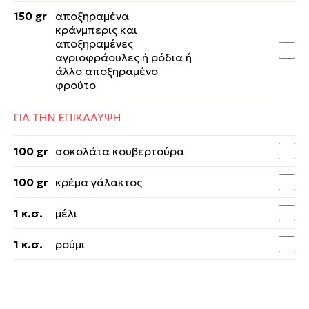
150 gr
αποξηραμένα
κράνμπερις και
αποξηραμένες
αγριοφράουλες ή ρόδια ή
άλλο αποξηραμένο
φρούτο
ΓΙΑ ΤΗΝ ΕΠΙΚΑΛΥΨΗ
100 gr
σοκολάτα κουβερτούρα
100 gr
κρέμα γάλακτος
1 κ.σ.
μέλι
1 κ.σ.
ρούμι