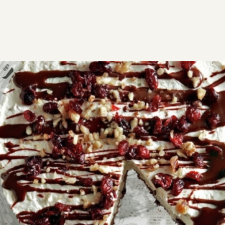
ΣΥΝΤΑΓΕΣ
ΓΛΥΚΑ
ΤΟΥΡΤΕΣ & ΚΟΡΜΟΙ
Τούρτα με λευκή σοκολάτα
Αυτή η τούρτα λευκή σοκολάτα, είναι ένα στολίδι στο
τραπέζι! Φτιάξτε τη στην πρώτη ευκαιρία
3
0:35
10
30 λεπτά
5 λεπτά