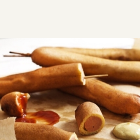
ΣΥΝΤΑΓΕΣ
ΑΛΜΥΡΑ
ΟΡΕΚΤΙΚΑ
Corn dog (κορν ντογκ)
Παιδικό πάρτυ χωρίς λουκάνικα δεν γίνεται και αυτά
τα εύκολα σπιτικά corn dogs, θα κλέψουν σίγουρα
την παράσταση!
Εύκολη
0:17