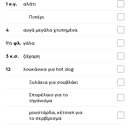
1 κ.γ.
αλάτι
Πιπέρι
4
αυγά μεγάλα χτυπημένα
1½ φλ.
γάλα
3 κ.σ.
ζάχαρη
12
λουκάνικα για hot dog
Ξυλάκια για σουβλάκι
Σπορέλαιο για το
τηγάνισμα
μουστάρδα, κέτσαπ για
το σερβίρισμα