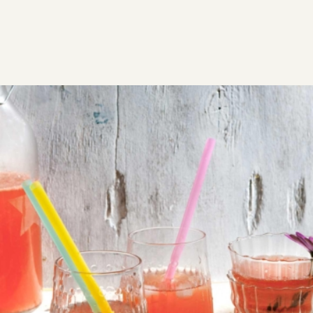
ΣΥΝΤΑΓΕΣ
ΡΟΦΗΜΑΤΑ - ΠΟΤΑ
Ροζ λεμονάδα
Ροζ λεμονάδα με φράουλες, δροσερό αναψυκτικό
που θα φτιάξετε εύκολα. Ό,τι πρέπει για παιδικό
πάρτυ, ακόμα και για βάφτιση.
Εύκολη
0:20