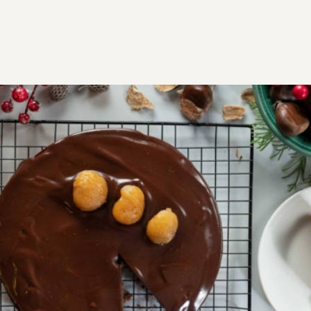
ΣΥΝΤΑΓΕΣ
ΓΛΥΚΑ
ΤΟΥΡΤΕΣ & ΚΟΡΜΟΙ
Τούρτα κάστανο
Μαγικές γεύσεις, κάστανο και σοκολάτα ενώνονται
αρμονικά σε αυτή την αέρινη τούρτα με την υπέροχη
γέμιση
GF
2
1:00