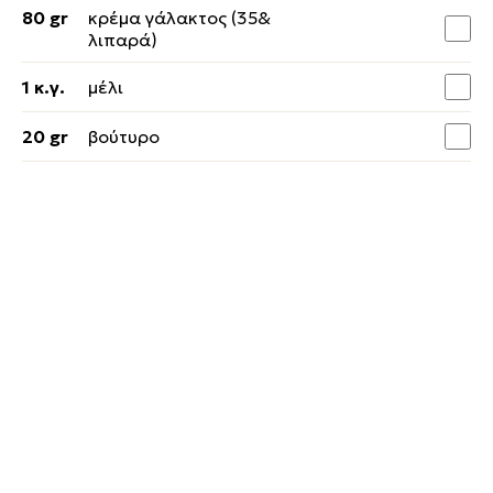
80 gr
κρέμα γάλακτος (35&
λιπαρά)
1 κ.γ.
μέλι
20 gr
βούτυρο