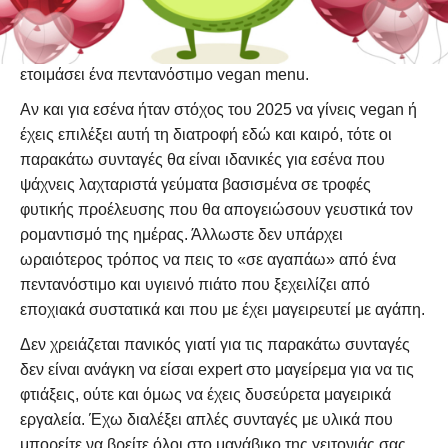
όσο καμία άλλη και έχεις στα πλάνα σου μία ήσυχη
βραδιά με τον ή την αγαπημένο σου, τότε σου έχω
ετοιμάσει ένα πεντανόστιμο vegan menu.
Αν και για εσένα ήταν στόχος του 2025 να γίνεις
vegan
ή
έχεις επιλέξει αυτή τη διατροφή εδώ και καιρό, τότε οι
παρακάτω συνταγές θα είναι ιδανικές για εσένα που
ψάχνεις λαχταριστά γεύματα βασισμένα σε τροφές
φυτικής προέλευσης που θα απογειώσουν γευστικά τον
ρομαντισμό της ημέρας. Άλλωστε δεν υπάρχει
ωραιότερος τρόπος να πεις το «σε αγαπάω» από ένα
πεντανόστιμο και υγιεινό πιάτο που ξεχειλίζει από
εποχιακά συστατικά και που με έχει μαγειρευτεί με αγάπη.
Δεν χρειάζεται πανικός γιατί για τις παρακάτω συνταγές
δεν είναι ανάγκη να είσαι expert στο μαγείρεμα για να τις
φτιάξεις, ούτε και όμως να έχεις δυσεύρετα μαγειρικά
εργαλεία. Έχω διαλέξει απλές συνταγές με υλικά που
μπορείτε να βρείτε όλοι στο μανάβικο της γειτονιάς σας.