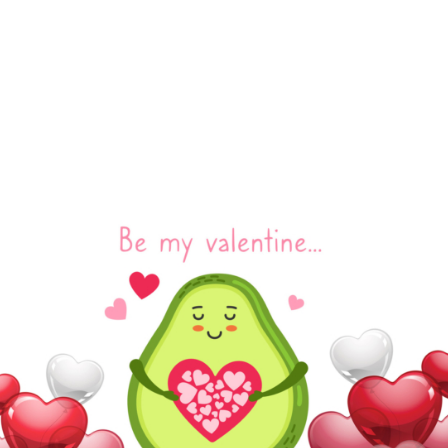
ΟΙ ΚΑΛΥΤΕΡΕΣ VEGAN ΣΥΝΤΑΓΕΣ ΓΙΑ ΤΟΥ ΑΓΙΟΥ ΒΑΛΕΝΤΙΝΟΥ ΑΠΟ ΤΗΝ
ΑΡΓΥΡΩ
Ποιος ή ποια από εσάς έχει μεγαλεπήβολα σχέδια για την
ημέρα του Αγίου Βαλεντίνου;
Ήρθε αυτή η μέρα του χρόνου που πολλοί την μισούν και
άλλοι τόσοι την λατρεύουν. Σε όποια κατηγορία και αν
ανήκεις όμως, ο Άγιος Βαλεντίνος είναι μια ανάσα μακριά!
Αν είσαι και εσύ ερωτευμένος ή αγαπάς αυτή την ημέρα