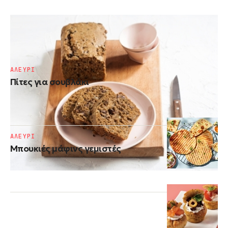
ΑΛΕΥΡΙ
Αλμυρό κέικ λαδιού νηστίσιμο
ΑΛΕΥΡΙ
Πίτες για σουβλάκι
ΑΛΕΥΡΙ
Μπουκιές μάφινς γεμιστές