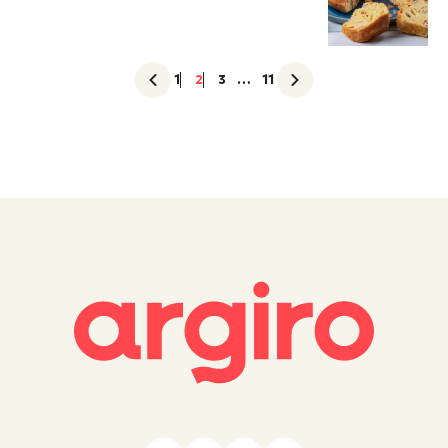
1
2
3
…
11