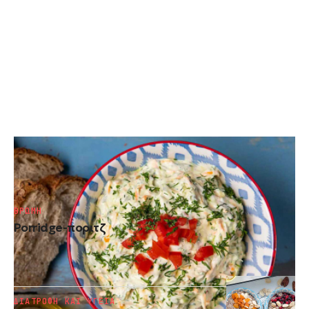
ΑΒΟΚΑΝΤΟ
Τζατζίκι με αβοκάντο
ΒΡΩΜΗ
Porridge-ποριτζ
ΔΙΑΤΡΟΦΗ ΚΑΙ ΥΓΕΙΑ