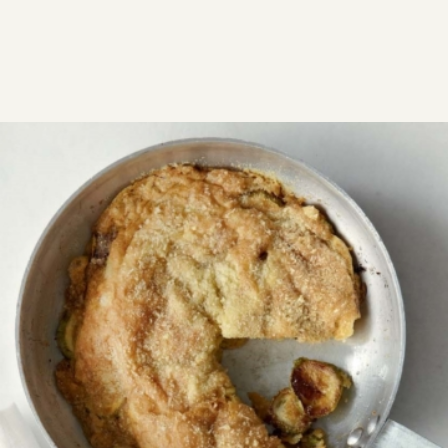
ΣΥΝΤΑΓΕΣ
ΑΛΜΥΡΑ
ΛΑΧΑΝΙΚΑ
Κρητικό σφουγγάτο στο τηγάνι
Δοκίμασε το παραδοσιακό σφουγγάτο Κρήτης με
κολοκυθάκια στο τηγάνι. Εύκολη, γρήγορη και
πεντανόστιμη συνταγή με καλοκαιρινά λαχανικά,
έτοιμη σε μόλις 10 λεπτά!
Εύκολη
0:20