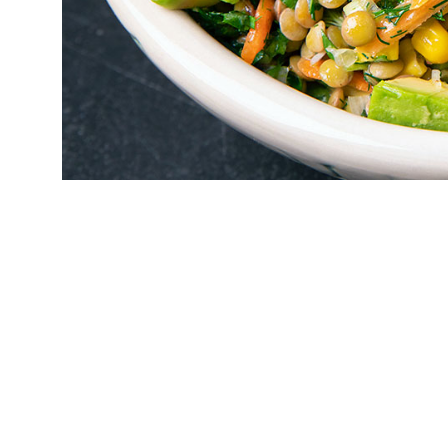
μαυρομάτικα. Χρώματα, γεύσ
που πάει με όλα αλλά μπορεί
δροσερή και μυρωδάτη σαλάτ
το σαν μια χάρη στον εαυτό 