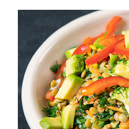
Σαλάτα με όσπρια είναι ένα θ
κύριο γεύμα ή συνοδευτικό.
Τα
όσπρια
είναι από τα πατρ
ελληνική κουζίνα. Γεμάτα υγ
κάποιες παραδοσιακές συντα
αναγνωρισμένη τη θρεπτική τ
σε
σαλάτες
και μας δίνουν π
απολαύσουμε.
Σαλάτες με όσπρια λοιπόν, κ
κάποιες πιο νέες και υποσχόμ
ατελείωτη γεύση και η ευεργε
Μια εύκολη πασπαρτού σαλάτ