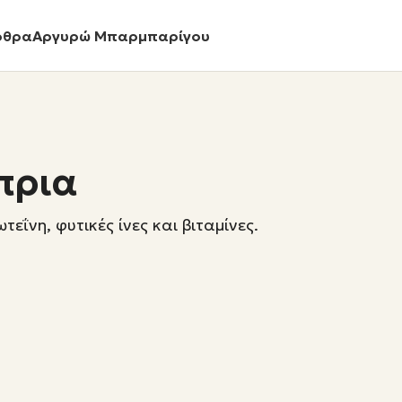
ρθρα
Αργυρώ Μπαρμπαρίγου
πρια
εΐνη, φυτικές ίνες και βιταμίνες.