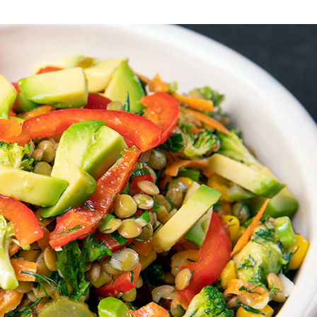
ρεπτικό και χορταστικό πιάτο, ιδανικό για
οπαράδοτα υλικά που είναι ριζωμένα στην
εία και θρεπτικά συστατικά τα όσπρια με
γές μεγάλωσαν γενιές και γενιές. Με
ους αξία, πλέον τα όσπρια μπαίνουν και
ερισσότερες επιλογές για να τα
άποιες γνωστές και παραδοσιακές,
ενες. Το κοινό τους χαρακτηριστικό είναι η
τική δράση που έχουν στην υγεία μας.
α με όσπρια είναι αυτή με τα