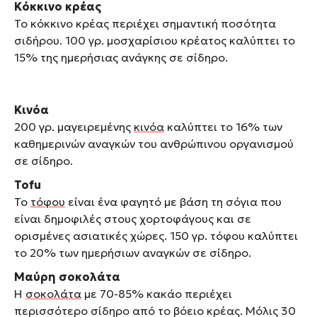
Κόκκινο κρέας
Το κόκκινο κρέας περιέχει σημαντική ποσότητα
σιδήρου. 100 γρ. μοσχαρίσιου κρέατος καλύπτει το
15% της ημερήσιας ανάγκης σε σίδηρο.
Kινόα
200 γρ. μαγειρεμένης
κινόα
καλύπτει το 16% των
καθημερινών αναγκών του ανθρώπινου οργανισμού
σε σίδηρο.
Tofu
Το
τόφου
είναι ένα φαγητό µε βάση τη σόγια που
είναι δηµοφιλές στους χορτοφάγους και σε
ορισµένες ασιατικές χώρες. 150 γρ. τόφου καλύπτει
το 20% των ημερήσιων αναγκών σε σίδηρο.
Μαύρη σοκολάτα
Η
σοκολάτα
µε 70-85% κακάο περιέχει
περισσότερο σίδηρο από το βόειο κρέας. Μόλις 30