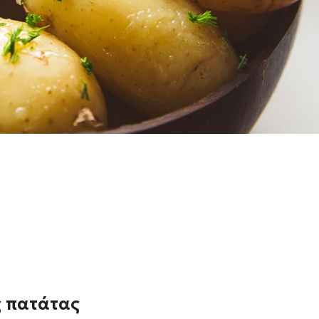
τας τους.
ς πατάτας