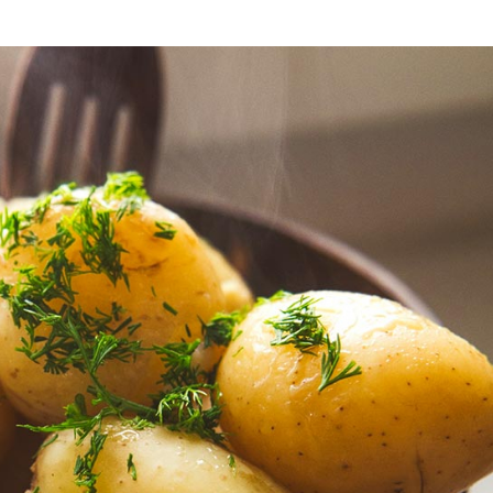
πατάτα;
 τη Νότια Αμερική και συγκεκριμένα από
Περού, της Χιλής και της Κολομβίας.
, οι ιθαγενείς της Νότιας Αμερικής
 την πατάτα εδώ και περίπου 4.000
α ήρθε αμέσως μετά την Επανάσταση του
δίστρια, με επεισοδιακό τρόπο, όπως λέει
ις “πατάτες του Καποδίστρια”! Από τότε, η
 αγαπημένο προϊόν των Ελλήνων.
χθηκε ραγδαία σε όλη τη χώρα, με
ίζονται μέχρι σήμερα για την εξαιρετική