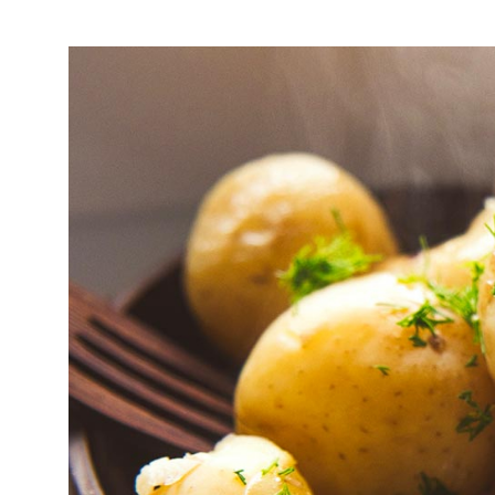
Πότε γνωρίσαμε την 
Η πατάτα έχει καταγωγή από
τα υψίπεδα του Μεξικού, του 
Σύμφωνα με ιστορικά στοιχεία
γνώριζαν και καλλιεργούσαν
χρόνια.
Στον ελλαδικό χώρο η πατάτ
1821, χάρη στον Ιωάννη Καπο
ο γνωστός αστικός μύθος με τ
πατάτα έγινε ανάρπαστη και
Η πατατοκαλλιέργεια αναπτύ
περιοχές όπως η Νάξος να φημ