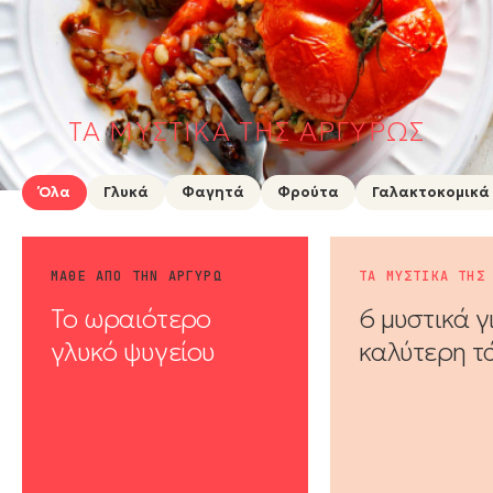
ΤΑ ΜΥΣΤΙΚΑ ΤΗΣ ΑΡΓΥΡΩΣ
Όλα
Γλυκά
Φαγητά
Φρούτα
Γαλακτοκομικά
ΜΑΘΕ ΑΠΟ ΤΗΝ ΑΡΓΥΡΩ
ΤΑ ΜΥΣΤΙΚΑ ΤΗΣ
Το ωραιότερο
6 μυστικά γ
γλυκό ψυγείου
καλύτερη τ