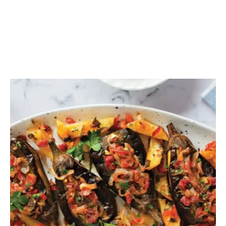
ΛΑΧΑΝΙΚΑ
Ιμάμ μπαϊλντί
Ιμάμ μπαϊλντί σε μια πιο ελαφριά εκδοχή. Εύκολη
συνταγή στο φούρνο χωρίς να τηγανίσουμε τις
μελιτζάνες.