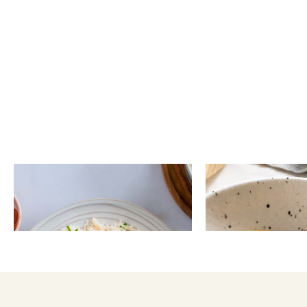
ΡΥΖΙ
ΣΥΝΟΔΕΥΤΙΚΑ
Vegan λευκή σάλτσα με
Πατάτες στο air
μανιτάρια και ρύζι