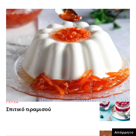
ΓΛΥΚΑ ΨΥΓΕΙΟΥ
Πανακότα με γιαούρτι
Πανακότα εύκολη και σπιτική με γιαούρτι σε φορμάκια
ατομικά! Είναι απίστευτη!
ΓΛΥΚΑ
Μους γιαουρτιού µε φρούτα
ΓΛΥΚΑ
Σπιτικό τιραμισού
Απόρρητο