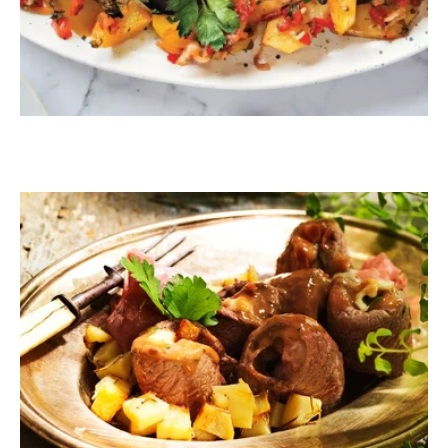
ΚΡΕΑΣ
Μοσχαρίσια ρολάκια γεμιστά με
μοτσαρέλα και προσούτο