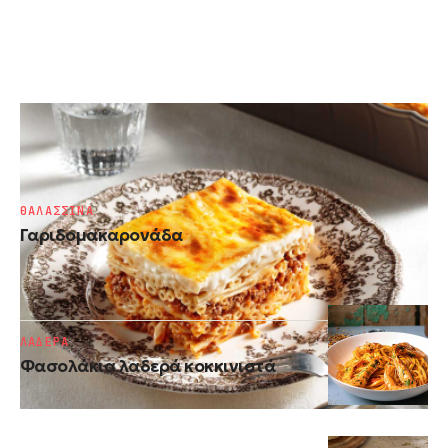
ΖΥΜΑΡΙΚΑ
Παστίτσιο παραδοσιακό
ΘΑΛΑΣΣΙΝΑ
Γαριδομακαρονάδα
ΛΑΔΕΡΑ
Φασολάκια λαδερά κοκκινιστά