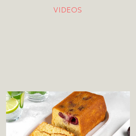
VIDEOS
ΚΕΙΚ
Κέικ με κεράσια