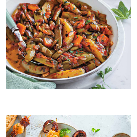
Φασολάκια λαδερά στο φούρνου
ΘΑΛΑΣΣΙΝΑ
Σουβλάκι θαλασσινών