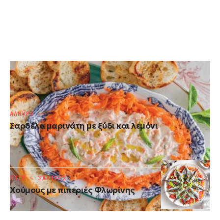
ΝΤΙΠ – ΣΑΛΤΣΕΣ
Τζατζίκι καρότου
ΑΛΜΥΡΑ
Σαρδέλα μαρινάτη με ξύδι και λεμόνι
ΝΤΙΠ – ΣΑΛΤΣΕΣ
Χούμους με πιπεριές Φλωρίνης